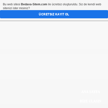
Bu web sitesi
Bedava-Sitem.com
ile ücretsiz oluşturuldu. Siz de kendi web
sitenizi ister misiniz?
ÜCRETSIZ KAYIT OL
ANA SAYFA
BİZE ULASIN
izmele