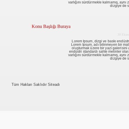
varlığını sürdürmekle kalmamış, aynı
dizgiye de s
Konu Başlığı Buraya
30 Ekim
Lorem Ipsum, dizgi ve baskı endüstri
Lorem Ipsum, adı bilinmeyen bir mat
oluşturmak üzere bir yazı galerisini 
endüstri standardı sahte metinler olar
varlığını sürdürmekle kalmamış, aynı
dizgiye de s
Tüm Hakları Saklıdır Siteadı